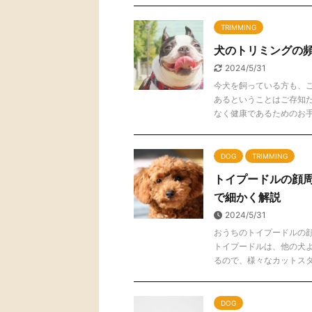
TRIMMING
犬のトリミングの
2024/5/31
今犬を飼っている方も、
あるということはご存知
なく健康であるためのお手入 
DOG
TRIMMING
トイプードルの顔
で細かく解説
2024/5/31
おうちのトイプードルの
トイプードルは、他の犬
るので、様々なカットスタイ 
DOG