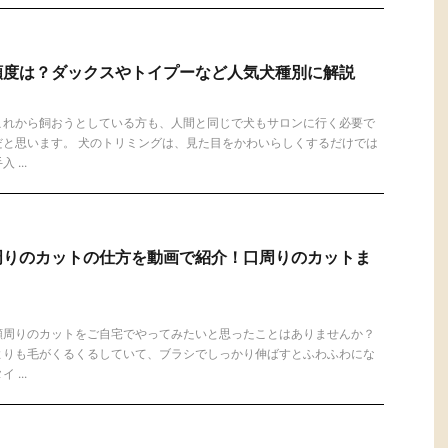
頻度は？ダックスやトイプーなど人気犬種別に解説
これから飼おうとしている方も、人間と同じで犬もサロンに行く必要で
だと思います。 犬のトリミングは、見た目をかわいらしくするだけでは
...
周りのカットの仕方を動画で紹介！口周りのカットま
顔周りのカットをご自宅でやってみたいと思ったことはありませんか？
よりも毛がくるくるしていて、ブラシでしっかり伸ばすとふわふわにな
...