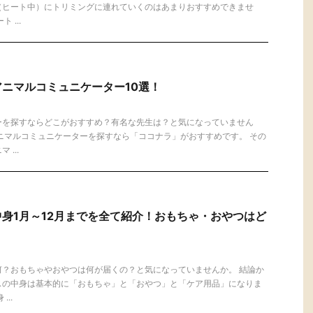
（ヒート中）にトリミングに連れていくのはあまりおすすめできませ
 ...
ニマルコミュニケーター10選！
ーを探すならどこがおすすめ？有名な先生は？と気になっていません
ニマルコミュニケーターを探すなら「ココナラ」がおすすめです。 その
...
身1月～12月までを全て紹介！おもちゃ・おやつはど
？
何？おもちゃやおやつは何が届くの？と気になっていませんか。 結論か
スの中身は基本的に「おもちゃ」と「おやつ」と「ケア用品」になりま
..