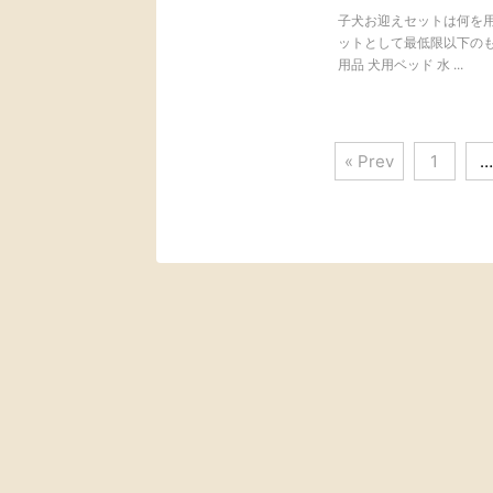
子犬お迎えセットは何を
ットとして最低限以下のも
用品 犬用ベッド 水 ...
« Prev
1
…