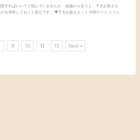
用意すればいい？と悩んでいませんか。 結論から言うと、子犬お迎えセ
のを用意しておくと安心です！ ▼子犬お迎えセット 犬用ケージ トイレ
9
10
11
12
Next »