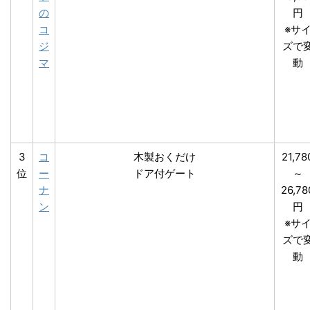
の
円
コ
※サ
ジ
ズで
マ
動
3
コ
木製おくだけ
21,78
位
ー
ドア付ゲート
～
ナ
26,78
ン
円
※サ
ズで
動