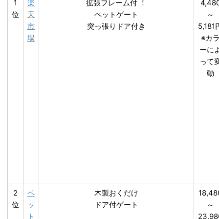
1
楽
拡張フレーム付 ！
4,48
位
天
ペットゲート
～
市
突っ張りドア付き
5,181
場
※カ
ーに
って
動
2
ペ
木製おくだけ
18,48
位
ッ
ドア付ゲート
～
ト
23,98