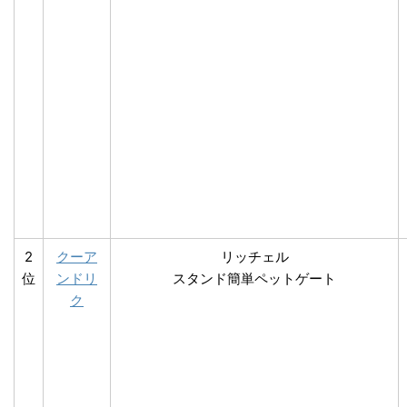
2
クーア
リッチェル
位
ンドリ
スタンド簡単ペットゲート
ク