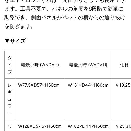
ます。工具不要で、パネルの角度を6段階で簡単に
調整でき、側面パネルがペットの横からの通り抜け
を防ぎます。
▼サイズ
タ
イ
幅最小時 (W×D×H)
幅最大時 (W×D×H)
価格
プ
レ
W77.5×D57×H60cm
W131×D44×H60cm
￥19,25
ギ
ュ
ラ
ー
ワ
W128×D57.5×H60cm
W182×D44×H60cm
￥25,3