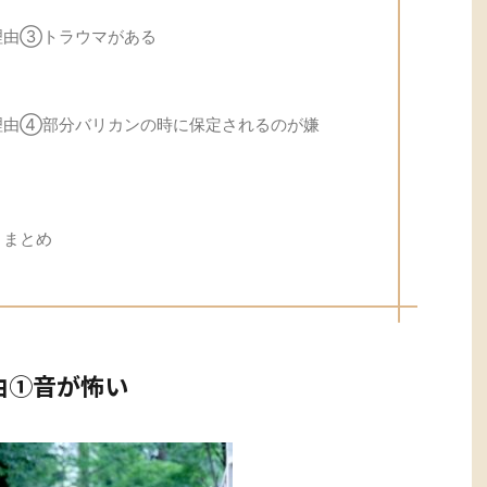
理由③トラウマがある
理由④部分バリカンの時に保定されるのが嫌
 まとめ
由①音が怖い